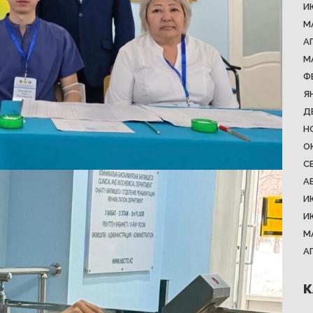
И
М
А
М
Ф
Я
Д
Н
О
С
А
И
И
М
А
К