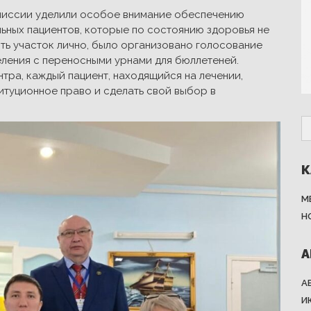
миссии уделили особое внимание обеспечению
льных пациентов, которые по состоянию здоровья не
ть участок лично, было организовано голосование
еления с переносными урнами для бюллетеней.
тра, каждый пациент, находящийся на лечении,
итуционное право и сделать свой выбор в
К
М
Н
А
А
И