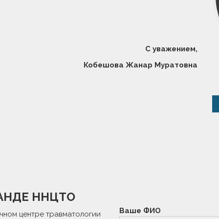
С уважением,
Кобешова Жанар Муратовна
АНДЕ ННЦТО
Ваше ФИО
учном центре травматологии