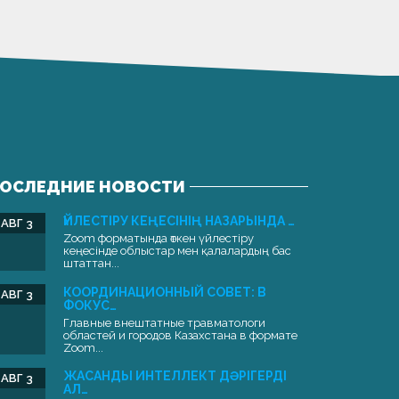
ОСЛЕДНИЕ НОВОСТИ
ҮЙЛЕСТІРУ КЕҢЕСІНІҢ НАЗАРЫНДА …
АВГ 3
Zoom форматында өткен үйлестіру
кеңесінде облыстар мен қалалардың бас
штаттан...
КООРДИНАЦИОННЫЙ СОВЕТ: В
АВГ 3
ФОКУС…
Главные внештатные травматологи
областей и городов Казахстана в формате
Zoom...
ЖАСАНДЫ ИНТЕЛЛЕКТ ДӘРІГЕРДІ
АВГ 3
АЛ…