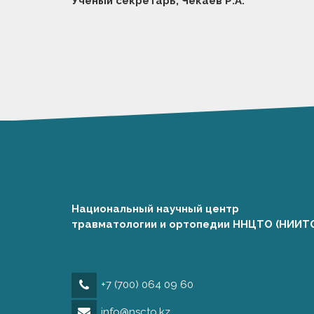
Ученый секретарь, Чекаев Р.А.
Национальный научный центр
травматологии и ортопедии ННЦТО (НИИТ
+7 (700) 064 09 60
info@nscto.kz