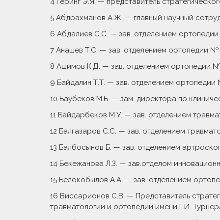
4 Геринг Э.Я. — представитель стратегическо
5 Абдрахманов А.Ж. — главный научный сотрудн
6 Абдалиев С.С. — зав. отделением ортопедии
7 Анашев Т.С. — зав. отделением ортопедии № 1,
8 Ашимов К.Д. — зав. отделением ортопедии № 3,
9 Байдалин Т.Т. — зав. отделением ортопедии 
10 Баубеков М.Б. — зам. директора по клиничес
11 Байдарбеков М.У. — зав. отделением травма
12 Балгазаров С.С. — зав. отделением травматол
13 Балбосынов Б. — зав. отделением артроско
14 Бекежанова Л.З. — зав.отделом инновационн
15 Белокобылов А.А. — зав. отделением ортопед
16 Виссарионов С.В. — Представитель страте
травматологии и ортопедии имени Г.И. Турнера