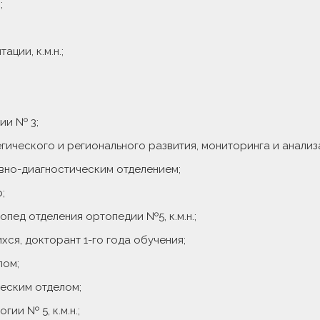
;
ции, к.м.н.;
ии № 3;
ического и регионального развития, мониторинга и анализа, 
вно-диагностическим отделением;
;
пед отделения ортопедии №5, к.м.н.;
ся, докторант 1-го года обучения;
лом;
ческим отделом;
ии № 5, к.м.н.;