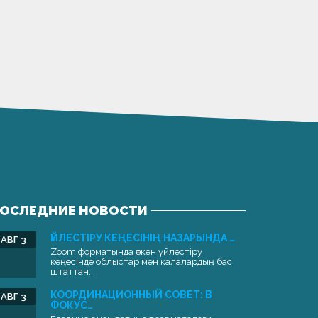
ОСЛЕДНИЕ НОВОСТИ
ҮЙЛЕСТІРУ КЕҢЕСІНІҢ НАЗАРЫНДА …
АВГ 3
Zoom форматында өткен үйлестіру
кеңесінде облыстар мен қалалардың бас
штаттан...
КООРДИНАЦИОННЫЙ СОВЕТ: В
АВГ 3
ФОКУС…