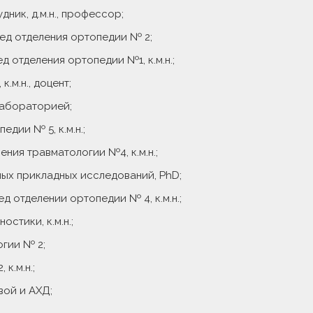
дник, д.м.н., профессор;
пед отделения ортопедии № 2;
 отделения ортопедии №1, к.м.н.;
.м.н., доцент;
лабораторией;
едии № 5, к.м.н.;
ния травматологии №4, к.м.н.;
ных прикладных исследований, PhD;
д отделении ортопедии № 4, к.м.н.;
остики, к.м.н.;
огии № 2;
к.м.н.;
вой и АХД;