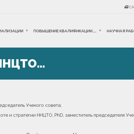
CA
ИАЛИЗАЦИИ
ПОВЫШЕНИЕ КВАЛИФИКАЦИИ……
НАУЧНАЯ РА
ННЦТО…
редседатель Ученого совета;
боте и стратегии ННЦТО, PhD, заместитель председателя Уче