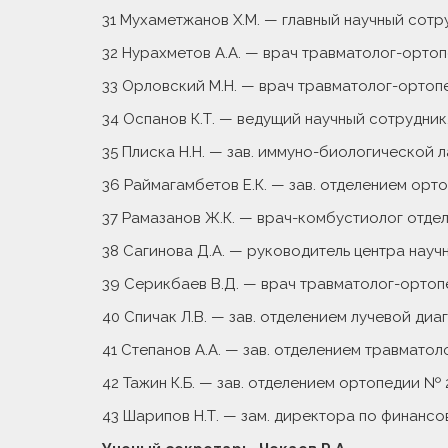
31 Мухаметжанов Х.М. — главный научный сотру
32 Нурахметов А.А. — врач травматолог-орто
33 Орловский М.Н. — врач травматолог-ортопед
34 Оспанов К.Т. — ведущий научный сотрудник, к
35 Плиска Н.Н. — зав. иммуно-биологической 
36 Раймагамбетов Е.К. — зав. отделением ортоп
37 Рамазанов Ж.К. — врач-комбустиолог отделе
38 Сагинова Д.А. — руководитель центра науч
39 Серикбаев В.Д. — врач травматолог-ортопе
40 Спичак Л.В. — зав. отделением лучевой диагн
41 Степанов А.А. — зав. отделением травматол
42 Тажин К.Б. — зав. отделением ортопедии № 2, 
43 Шарипов Н.Т. — зам. директора по финансо