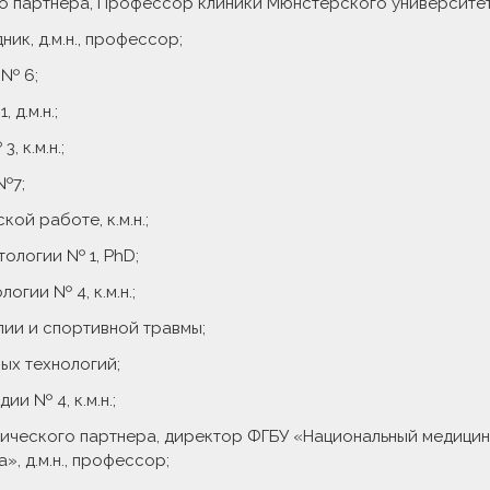
го партнера, Профессор клиники Мюнстерского университета
ик, д.м.н., профессор;
 № 6;
 д.м.н.;
 к.м.н.;
№7;
кой работе, к.м.н.;
тологии № 1, PhD;
огии № 4, к.м.н.;
пии и спортивной травмы;
ых технологий;
ии № 4, к.м.н.;
гического партнера, директор ФГБУ «Национальный медици
», д.м.н., профессор;