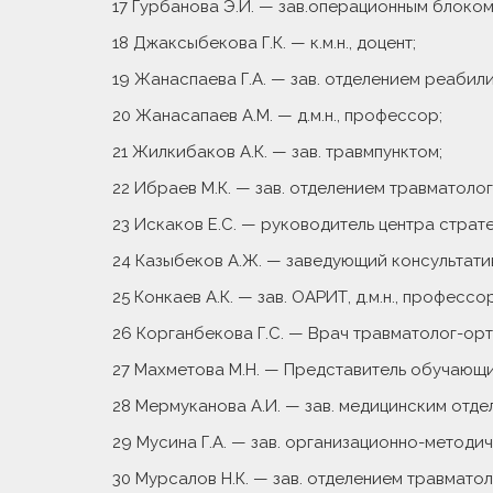
17 Гурбанова Э.И. — зав.операционным блоком
18 Джаксыбекова Г.К. — к.м.н., доцент;
19 Жанаспаева Г.А. — зав. отделением реабилита
20 Жанасапаев А.М. — д.м.н., профессор;
21 Жилкибаков А.К. — зав. травмпунктом;
22 Ибраев М.К. — зав. отделением травматолог
23 Искаков Е.С. — руководитель центра стратег
24 Казыбеков А.Ж. — заведующий консультати
25 Конкаев А.К. — зав. ОАРИТ, д.м.н., профессор
26 Корганбекова Г.С. — Врач травматолог-орто
27 Махметова М.Н. — Представитель обучающих
28 Мермуканова А.И. — зав. медицинским отде
29 Мусина Г.А. — зав. организационно-методи
30 Мурсалов Н.К. — зав. отделением травматолог