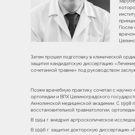
зарубе
которо
инстит
принци
После 
врачом
Целино
Затем прошел подготовку в клинической ордин
защитил кандидатскую диссертацию «Лечение
сочетанной травме» под руководством заслуж
Позже врачебную практику сочетал с научно-п
ортопедии и ВПХ Целиноградского государств
Акмолинской медицинской академии. С 1998 п
восстановительной травматологии, ортопедии
В 1994 г. внедрил артроскопическое исследов
В 1996 г. защитил докторскую диссертацию 