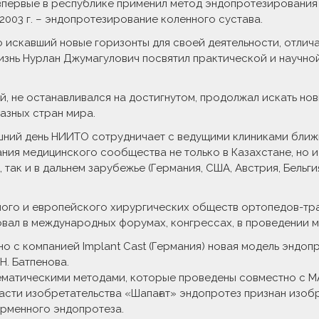
 впервые в республике применил метод эндопротезировани
003 г. – эндопротезирование коленного сустава.
о искавший новые горизонты для своей деятельности, отл
жизнь Нурлан Джумагулович посвятил практической и научно
й, не останавливался на достигнутом, продолжал искать но
азных стран мира.
ний день НИИТО сотрудничает с ведущими клиниками ближне
ния медицинского сообщества не только в Казахстане, но и
так и в дальнем зарубежье (Германия, США, Австрия, Бельгия
ого и европейского хирургических обществ ортопедов-тра
овал в международных форумах, конгрессах, в проведении 
о с компанией Implant Cast (Германия) новая модель эндоп
. Батпенова.
атическими методами, которые проведены совместно с МАТИ-
сти изобретательства «Шапағат» эндопротез признан изобр
ирменного эндопротеза.