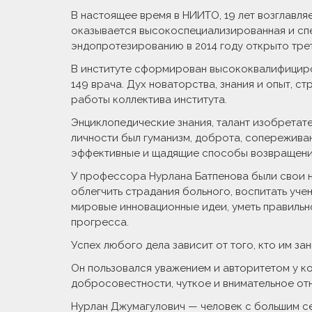
В настоящее время в НИИТО, 19 лет возглавл
оказывается высокоспециализированная и сп
эндопротезированию в 2014 году открыто тре
В институте сформирован высококвалифициров
149 врача. Дух новаторства, знания и опыт, 
работы коллектива института.
Энциклопедические знания, талант изобретат
личности был гуманизм, доброта, сопереживан
эффективные и щадящие способы возвращения
У профессора Нурлана Батпенова были свои н
облегчить страдания больного, воспитать учен
мировые инновационные идеи, уметь правильно
прогресса.
Успех любого дела зависит от того, кто им з
Он пользовался уважением и авторитетом у ко
добросовестности, чуткое и внимательное отн
Нурлан Джумагулович — человек с большим се