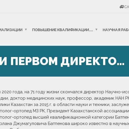
CA
ИАЛИЗАЦИИ
ПОВЫШЕНИЕ КВАЛИФИКАЦИИ……
НАУЧНАЯ РА
 И ПЕРВОМ ДИРЕКТО…
я 2020 года, на 71 году жизни скончался директор Научно-и
дии, доктор медицинских наук, профессор, академик НАН Р
лики Казахстан за 2015 г. в области науки и техники, заслуж
толог-ортопед МЗ РК, Президент Казахстанской ассоциации
толог-ортопед высшей квалификационной категории Батпен
рлана Джумагуловича Батпенова широко известно в научных