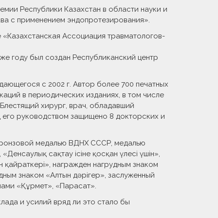
емии Республики Казахстан в области науки и
ава с применением эндопротезирования».
 «Казахстанская Ассоциация травматологов-
 же году был создан Республиканский центр
ающегося с 2002 г. Автор более 700 печатных
каций в периодических изданиях, в том числе
 Блестящий хирург, врач, обладавший
д его руководством защищено 8 докторских и
 бронзовой медалью ВДНХ СССР, медалью
Денсаулық сақтау ісіне қосқан үлесі үшін»,
н қайраткері», награжден нагрудным знаком
удным знаком «Алтын дәрігер», заслуженный
нами «Құрмет», «Парасат».
лада и усилий вряд ли это стало бы