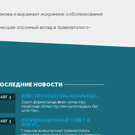
пенова и выражает искренние соболезнования
внесшая огромный вклад в травматолого-
ОСЛЕДНИЕ НОВОСТИ
ҮЙЛЕСТІРУ КЕҢЕСІНІҢ НАЗАРЫНДА …
АВГ 3
Zoom форматында өткен үйлестіру
кеңесінде облыстар мен қалалардың бас
штаттан...
КООРДИНАЦИОННЫЙ СОВЕТ: В
АВГ 3
ФОКУС…
Главные внештатные травматологи
областей и городов Казахстана в формате