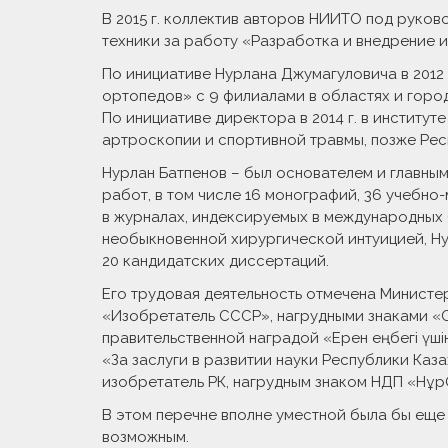
В 2015 г. коллектив авторов НИИТО под руков
техники за работу «Разработка и внедрение 
По инициативе Нурлана Джумагуловича в 201
ортопедов» с 9 филиалами в областях и горо
По инициативе директора в 2014 г. в институ
артроскопии и спортивной травмы, позже Рес
Нурлан Батпенов – был основателем и главны
работ, в том числе 16 монографий, 36 учебно
в журналах, индексируемых в международных б
необыкновенной хирургической интуицией, Ну
20 кандидатских диссертаций.
Его трудовая деятельность отмечена Минист
«Изобретатель СССР», нагрудными знаками «От
правительственной наградой «Ерен еңбегі үші
«За заслуги в развитии науки Республики Каз
изобретатель РК, нагрудным знаком НДП «Нұр
В этом перечне вполне уместной была бы еще 
возможным.