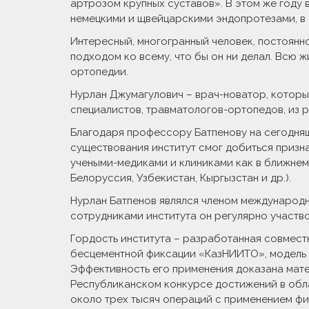
артрозом крупных суставов». В этом же году
немецкими и щвейцарскими эндопротезами, в 2
Интересный, многогранный человек, постоянн
подходом ко всему, что бы он ни делал. Всю 
ортопедии.
Нурлан Джумагулович – врач-новатор, которы
специалистов, травматологов-ортопедов, из р
Благодаря профессору Батпенову на сегодняш
существования институт смог добиться призна
учеными-медиками и клиниками как в ближнем, 
Белоруссия, Узбекистан, Кыргызстан и др.).
Нурлан Батпенов являлся членом международн
сотрудниками института он регулярно участв
Гордость института – разработанная совместн
бесцементной фиксации «КазНИИТО», модель Н
Эффективность его применения доказана матем
Республиканском конкурсе достижений в обла
около трех тысяч операций с применением ф