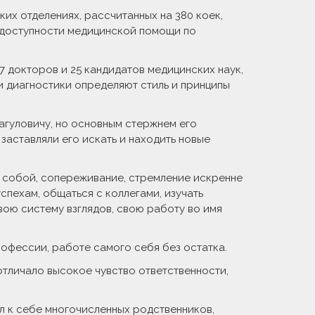
их отделениях, рассчитанных на 380 коек,
 доступности медицинской помощи по
 докторов и 25 кандидатов медицинских наук,
 и диагностики определяют стиль и принципы
агуловичу, но основным стержнем его
заставляли его искать и находить новые
д собой, сопереживание, стремление искренне
спехам, общаться с коллегами, изучать
вою систему взглядов, свою работу во имя
профессии, работе самого себя без остатка.
отличало высокое чувство ответственности,
л к себе многочисленных родственников,