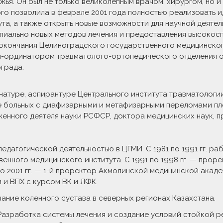
жья. Он был не только великолепным врачом, хирургом, но 
го позволила в феврале 2001 года полностью реализовать 
ута, а также открыть новые возможности для научной деятел
пиально новых методов лечения и предоставления высокос
окончания Целиноградского государственного медицинского
-ординатором травматолого-ортопедического отделения об
града.
атуре, аспирантуре Центрального института травматологии 
 больных с диафизарными и метафизарными переломами пле
енного деятеля науки РСФСР, доктора медицинских наук, пр
едагогической деятельностью в ЦГМИ. С 1981 по 1991 гг. р
енного медицинского института. С 1991 по 1998 гг. — про
о 2001 гг. — 1-й проректор Акмолинской медицинской ака
 и ВПХ с курсом ВК и ЛФК.
ание коленного сустава в северных регионах Казахстана.
«Разработка системы лечения и создание условий стойкой