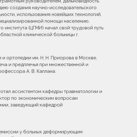
и грамотным руководителем, дальновидность
идею создания научно-исследовательского
ьности, использования новейших технологий,
пециализированной помощи населению.
 института (ЦГМИ) начал свой трудовой путь
ластной клинической больницы г.
и ортопедии им. Н. Н. Приорова в Москве,
ча и предплечья при множественной и
офессора А. В. Каплана.
аботал ассистентом кафедры травматологии и
ректор по экономическим вопросам
демии, заведующий кафедрой
 ремиссии у больных деформирующим