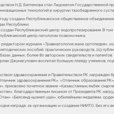
одством Н.Д. Батпенова стал Лауреатом Государственной пр
инновационных технологий в хирургии тазобедренного суст
2 году создано Республиканское общественное объединение
дах Республики.
те создан Республиканский центр эндопротезирования. В том
публиканский центр патологии позвоночника.
м редактором журнала «Травматология және ортопедия», изд
-методических пособий, практических руководств, 213 публи
азах данных; более 80 авторских свидетельств и патентов.
рлан Джумагулович воспитал большую плеяду учеников, по
ерством здравоохранения и Правительством РК, награжден
личник здравоохранения РК», «Отличник образования РК», «
н», присвоено почетное звание «Қазақстанның еңбек сіңірге
ахстан», благодарственным письмом от Президента РК, нагр
Отан» «Белсенді қызметі үшін», юбилейными медалями, орде
одна награда: за организацию и создание НИИТО. Без его вк