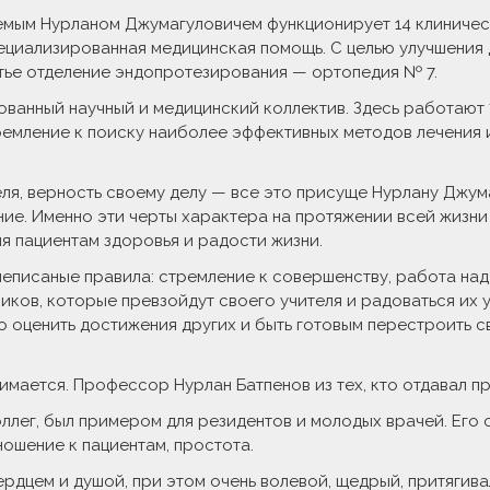
яемым Нурланом Джумагуловичем функционирует 14 клиническ
ециализированная медицинская помощь. С целью улучшения
тье отделение эндопротезирования — ортопедия № 7.
анный научный и медицинский коллектив. Здесь работают 7
стремление к поиску наиболее эффективных методов лечения
еля, верность своему делу — все это присуще Нурлану Джум
ие. Именно эти черты характера на протяжении всей жизни 
 пациентам здоровья и радости жизни.
еписаные правила: стремление к совершенству, работа на
иков, которые превзойдут своего учителя и радоваться их у
 оценить достижения других и быть готовым перестроить с
анимается. Профессор Нурлан Батпенов из тех, кто отдавал 
ллег, был примером для резидентов и молодых врачей. Его 
ошение к пациентам, простота.
рдцем и душой, при этом очень волевой, щедрый, притягива