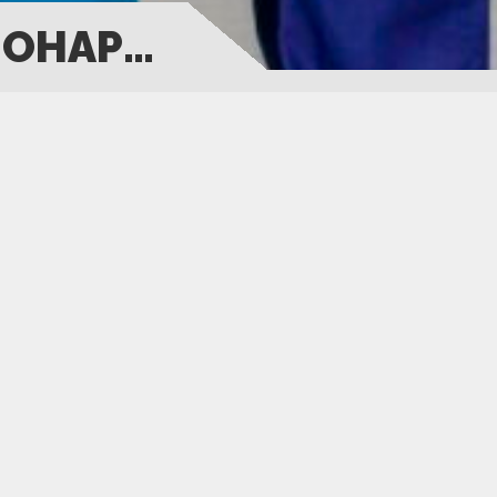
ИОНАР…
О
 обследование и лечение пациентов, которым не
 Пациенты госпитализируются на несколько часов и
ой до следующей процедуры.
В