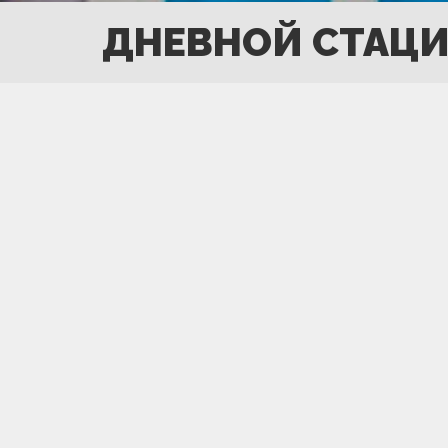
ДНЕВНОЙ СТАЦ
ОБ ОТДЕЛЕНИИ
В дневном стационаре ННЦТО осуществляется
требуется круглосуточное наблюдение врача.
выписываются в тот же день, или уходят дом
Тел.: 8-7172-640-960
ИНФОРМАЦИЯ