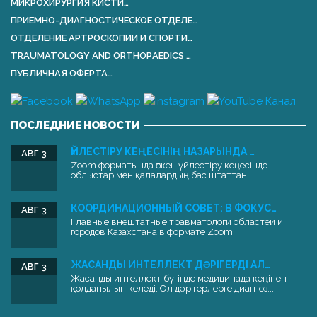
МИКРОХИРУРГИЯ КИСТИ…
ПРИЕМНО-ДИАГНОСТИЧЕСКОЕ ОТДЕЛЕ…
ОТДЕЛЕНИЕ АРТРОСКОПИИ И СПОРТИ…
TRAUMATOLOGY AND ORTHOPАEDICS …
ПУБЛИЧНАЯ ОФЕРТА…
ПОСЛЕДНИЕ НОВОСТИ
ҮЙЛЕСТІРУ КЕҢЕСІНІҢ НАЗАРЫНДА …
АВГ 3
Zoom форматында өткен үйлестіру кеңесінде
облыстар мен қалалардың бас штаттан...
КООРДИНАЦИОННЫЙ СОВЕТ: В ФОКУС…
АВГ 3
Главные внештатные травматологи областей и
городов Казахстана в формате Zoom...
ЖАСАНДЫ ИНТЕЛЛЕКТ ДӘРІГЕРДІ АЛ…
АВГ 3
Жасанды интеллект бүгінде медицинада кеңінен
қолданылып келеді. Ол дәрігерлерге диагноз...