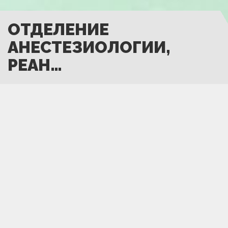
ОТДЕЛЕНИЕ
АНЕСТЕЗИОЛОГИИ,
РЕАН…
ОБ ОТДЕЛЕНИИ
Отделение анестезиологии и реанимации существует с
момента основания центра. Рабочие места отделения
расположены в 13 операционных на базе ННЦТО.
Основная задача отделения — подготовка и
проведение общих и регионарных анестезий при
операциях, инвазивных диагностических и лечебных
процедурах, а так же обеспечение безопасности