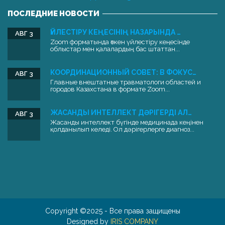
ПОСЛЕДНИЕ НОВОСТИ
ҮЙЛЕСТІРУ КЕҢЕСІНІҢ НАЗАРЫНДА …
АВГ 3
Zoom форматында өткен үйлестіру кеңесінде
облыстар мен қалалардың бас штаттан...
КООРДИНАЦИОННЫЙ СОВЕТ: В ФОКУС…
АВГ 3
Главные внештатные травматологи областей и
городов Казахстана в формате Zoom...
ЖАСАНДЫ ИНТЕЛЛЕКТ ДӘРІГЕРДІ АЛ…
АВГ 3
Жасанды интеллект бүгінде медицинада кеңінен
қолданылып келеді. Ол дәрігерлерге диагноз...
Copyright ©2025 - Все права защищены
Designed by
IRIS COMPANY