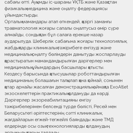
сабағы өтті. Ауқымды іс-шараны ҰҚТБ және Қазақстан
физикалық медицина және оңалту федерациясы
ұйымдастырды.
Орталық мамандары атап өткендей, қазіргі заманғы
травматология жоғары сапалы оңалтусыз өмір сүре
алмайды, сондықтан бұл салаға ерекше назар
аударылуда. Шеберлік сабағына жоғары технологиялық
жабдықтарды клиникалық тәжірибеге енгізуді және
медициналық оңалту бөлімдерін дамытуды жоспарлауды
қарастыратын мамандандырылған дәрігерлер мен
медициналық ұйымдардың басшылары қатысты.
Кездесу барысында қатысушылар роботтандырылған
медицинаның болашағын талқылап қана қоймай, сонымен
қатар арнайы жасалған демонстрациялық аймақта ExoAtlet
экзоскелеттерін практикалық қолдануды да көрді.
Дәрігерлер экзореабилитацияны енгізу
тәжірибелерімен белсенді түрде бөлісті, Ресей мен
Беларусьтегі әріптестерінің сәтті клиникалық
жағдайларын егжей-тегжейлі баяндады және ТМД
елдерінде осы озық технологияларды қолданудың
артықшылықтарын талдады.