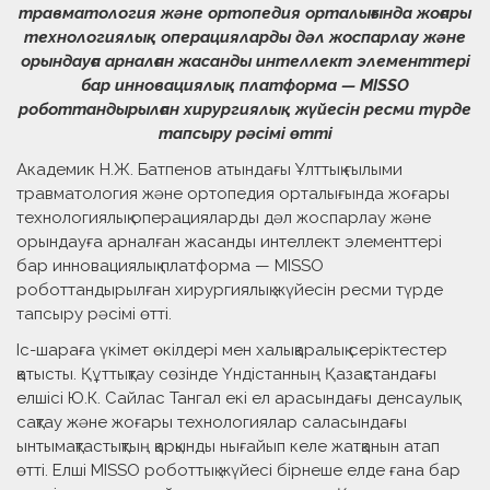
травматология және ортопедия орталығында жоғары
технологиялық операцияларды дәл жоспарлау және
орындауға арналған жасанды интеллект элементтері
бар инновациялық платформа — MISSO
роботтандырылған хирургиялық жүйесін ресми түрде
тапсыру рәсімі өтті
Академик Н.Ж. Батпенов атындағы Ұлттық ғылыми
травматология және ортопедия орталығында жоғары
технологиялық операцияларды дәл жоспарлау және
орындауға арналған жасанды интеллект элементтері
бар инновациялық платформа — MISSO
роботтандырылған хирургиялық жүйесін ресми түрде
тапсыру рәсімі өтті.
Іс-шараға үкімет өкілдері мен халықаралық серіктестер
қатысты. Құттықтау сөзінде Үндістанның Қазақстандағы
елшісі Ю.К. Сайлас Тангал екі ел арасындағы денсаулық
сақтау және жоғары технологиялар саласындағы
ынтымақтастықтың қарқынды нығайып келе жатқанын атап
өтті. Елші MISSO роботтық жүйесі бірнеше елде ғана бар