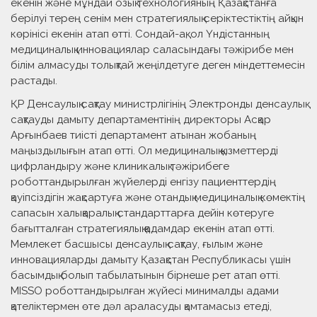
екенін және мұндай озық технологияның Қазақстанға
берілуі терең сенім мен стратегиялық серіктестіктің айқын
көрінісі екенін атап өтті. Сондай-ақ, ол Үндістанның
медициналық инновациялар саласындағы тәжірибе мен
білім алмасуды толықтай жеңілдетуге деген міндеттемесін
растады.
ҚР Денсаулық сақтау министрлігінің Электронды денсаулық
сақтауды дамыту департаментінің директоры Асқар
Арғынбаев тиісті департамент атынан жобаның
маңыздылығын атап өтті. Ол медициналық қызметтерді
цифрландыру және клиникалық тәжірибеге
роботтандырылған жүйелерді енгізу пациенттердің
қауіпсіздігін жақсартуға және отандық медициналық көмектің
сапасын халықаралық стандарттарға дейін көтеруге
бағытталған стратегиялық қадамдар екенін атап өтті.
Мемлекет басшысы денсаулық сақтау, ғылым және
инновацияларды дамыту Қазақстан Республикасы үшін
басымдық болып табылатынын бірнеше рет атап өтті.
MISSO роботтандырылған жүйесі минималды адами
қателіктермен өте дәл араласуды қамтамасыз етеді,