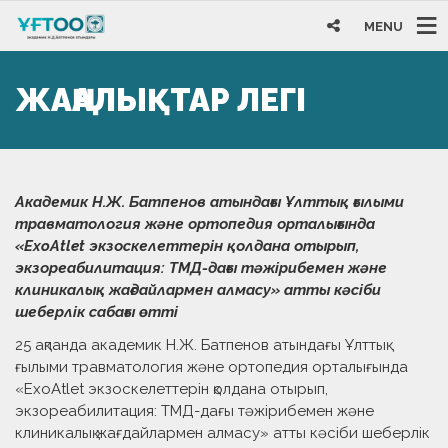
MENU
ЖАҢАЛЫҚТАР ЛЕГІ
Академик Н.Ж. Батпенов атындағы Ұлттық ғылыми
травматология және ортопедия орталығында
«ExoAtlet экзоскелеттерін қолдана отырып,
экзореабилитация: ТМД-дағы тәжірибемен және
клиникалық жағдайлармен алмасу» атты кәсіби
шеберлік сабағы өтті
25 ақпанда академик Н.Ж. Батпенов атындағы Ұлттық
ғылыми травматология және ортопедия орталығында
«ExoAtlet экзоскелеттерін қолдана отырып,
экзореабилитация: ТМД-дағы тәжірибемен және
клиникалық жағдайлармен алмасу» атты кәсіби шеберлік