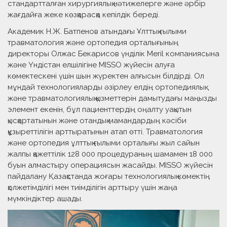
стандартталған хирургиялық нәтижелерге және әрбір
жағдайға жеке көзқарасқа кепілдік береді.
Академик Н.Ж. Батпенов атындағы Ұлттық ғылыми
травматология және ортопедия орталығының
директоры Олжас Бекарисов үнділік Meril компаниясына
және Үндістан елшілігіне MISSO жүйесін алуға
көмектескені үшін шын жүректен алғысын білдірді. Ол
мұндай технологияларды әзірлеу елдің ортопедиялық
және травматологиялық қызметтерін дамытудағы маңызды
элемент екенін, бұл пациенттердің оңалту уақытын
қысқартатынын және отандық мамандардың кәсіби
құзыреттілігін арттыратынын атап өтті. Травматология
және ортопедия ұлттық ғылыми орталығы жыл сайын
жалпы қажеттілік 128 000 процедураның шамамен 18 000
буын алмастыру операциясын жасайды. MISSO жүйесін
пайдалану Қазақстанда жоғары технологиялық көмектің
қолжетімділігі мен тиімділігін арттыру үшін жаңа
мүмкіндіктер ашады.