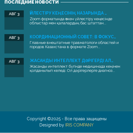
ПОСЛЕДНИЕ НОВОСТИ
ҮЙЛЕСТІРУ КЕҢЕСІНІҢ НАЗАРЫНДА …
АВГ 3
Zoom форматында өткен үйлестіру кеңесінде
облыстар мен қалалардың бас штаттан...
КООРДИНАЦИОННЫЙ СОВЕТ: В ФОКУС…
АВГ 3
Главные внештатные травматологи областей и
городов Казахстана в формате Zoom...
ЖАСАНДЫ ИНТЕЛЛЕКТ ДӘРІГЕРДІ АЛ…
АВГ 3
Жасанды интеллект бүгінде медицинада кеңінен
қолданылып келеді. Ол дәрігерлерге диагноз...
Copyright ©2025 - Все права защищены
Designed by
IRIS COMPANY