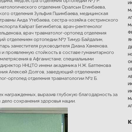
едина, медсестра отделения ортопедии №7 Р.
И
матологического отделения Оралсын Егинбаева,
М
кого отделения Зульфия Пшимбаева, медицинская
А
травмы Аида Утебаева, сестра-хозяйка сестринского
М
анспорта Кайрат Бегимбетов, врач-рентгенолог
Ф
ельденова, врач травматолог-ортопед отделения
ий отделением ортопедии №7 Тимур Байдалин,
Я
етарь заместителя руководителя Диана Хаменова.
Д
 и проявленную стойкость в составе гуманитарного
Н
землетрясения в Афганистане, специальными
О
 директор ННЦТО имени академика Н.Ж. Батпенова
С
ания Алексей Долгов, заведующий отделением
А
лог-ортопед отделения травматологии №2 Б.
И
И
х награжденных, выразив глубокую благодарность за
М
в дело сохранения здоровья нации.
А
К