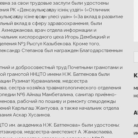
евна за свои трудовые заслуги были удостоены
 РК «Денсаулық сақтау ісінің үздігі» («Отличник
 сақтау ісіне қосқан үлесі үшін» («За вклад в развитие
льный вклад в сферу здравоохранения, были
 Ахмеджанова, врач отдела информации и
ачальник кислородного цеха Игорь Дембицкий и
еления №3 Рысгүл Казыбекова. Кроме того,
лександр Степанов был награжден Благодарственным
етний и добросовестный труд Почетными грамотами и
ной грамотой ННЦТО имени Н.Ж. Батпенова были
К
ации Рузимат Курваналиев, медсестра
ва, сестра-хозяйка травматологического отделения
М
топедии №6 Айнаш Мамбеталина, санитар приёмно-
Н
менова, рабочий по пошиву и ремонту спецодежды
ний Карлыгаш Жантуова, а также начальник отдела
А
ания Аскар Хусаинов.
ТО им. академика Н.Ж. Батпенова» были удостоены:
А
етзакиров, медсестра-анестезист А. Жанаспаева,
И