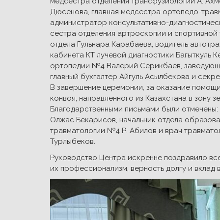
медсестра отделения трансфузиологии А. Ахм
Дюсенова, главная медсестра ортопедо-трав
администратор консультативно-диагностичес
сестра отделения артроскопии и спортивной 
отдела Гульнара Карабаева, водитель автотр
кабинета КТ лучевой диагностики Багыткуль К
ортопедии №4 Валерий Серикбаев, заведующ
главный бухгалтер Айгуль Асылбекова и секр
В завершение церемонии, за оказание помощи
конвоя, направленного из Казахстана в зону 
Благодарственными письмами были отмечены:
Олжас Бекарисов, начальник отдела образов
травматологии №4 Р. Абилов и врач травмато
Турлыбеков.
Руководство Центра искренне поздравило все
их профессионализм, верность долгу и вклад 