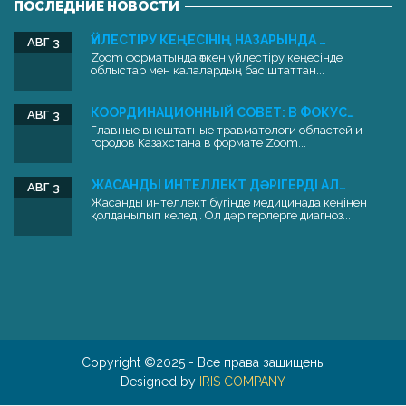
ПОСЛЕДНИЕ НОВОСТИ
ҮЙЛЕСТІРУ КЕҢЕСІНІҢ НАЗАРЫНДА …
АВГ 3
Zoom форматында өткен үйлестіру кеңесінде
облыстар мен қалалардың бас штаттан...
КООРДИНАЦИОННЫЙ СОВЕТ: В ФОКУС…
АВГ 3
Главные внештатные травматологи областей и
городов Казахстана в формате Zoom...
ЖАСАНДЫ ИНТЕЛЛЕКТ ДӘРІГЕРДІ АЛ…
АВГ 3
Жасанды интеллект бүгінде медицинада кеңінен
қолданылып келеді. Ол дәрігерлерге диагноз...
Copyright ©2025 - Все права защищены
Designed by
IRIS COMPANY