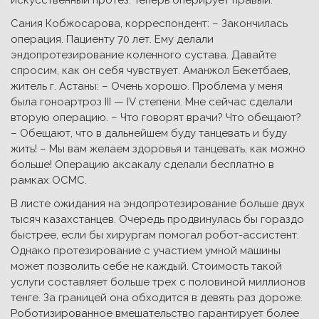
искусственный протез. Теперь оперирует правый.
Сания Кобжосарова, корреспондент: – Закончилась
операция. Пациенту 70 лет. Ему делали
эндопротезирование коленного сустава. Давайте
спросим, как он себя чувствует. Аманжол Бекетбаев,
житель г. Астаны: – Очень хорошо. Проблема у меня
была гоноартроз III — IV степени. Мне сейчас сделали
вторую операцию. – Что говорят врачи? Что обещают?
– Обещают, что в дальнейшем буду танцевать и буду
жить! – Мы вам желаем здоровья и танцевать, как можно
больше! Операцию аксакалу сделали бесплатно в
рамках ОСМС.
В листе ожидания на эндопротезирование больше двух
тысяч казахстанцев. Очередь продвинулась бы гораздо
быстрее, если бы хирургам помогал робот-ассистент.
Однако протезирование с участием умной машины
может позволить себе не каждый. Стоимость такой
услуги составляет больше трех с половиной миллионов
тенге. За границей она обходится в девять раз дороже.
Роботизированное вмешательство гарантирует более