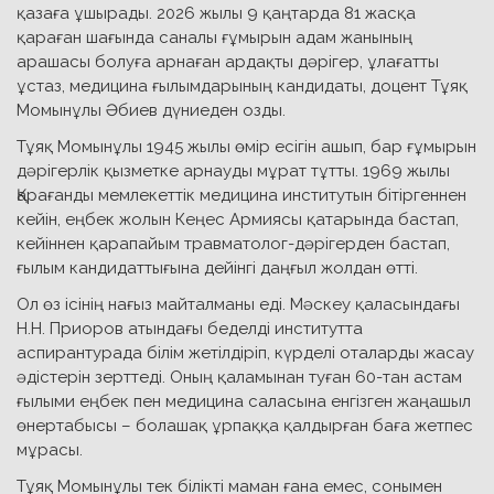
қазаға ұшырады. 2026 жылы 9 қаңтарда 81 жасқа
қараған шағында саналы ғұмырын адам жанының
арашасы болуға арнаған ардақты дәрігер, ұлағатты
ұстаз, медицина ғылымдарының кандидаты, доцент Тұяқ
Момынұлы Әбиев дүниеден озды.
Тұяқ Момынұлы 1945 жылы өмір есігін ашып, бар ғұмырын
дәрігерлік қызметке арнауды мұрат тұтты. 1969 жылы
Қарағанды мемлекеттік медицина институтын бітіргеннен
кейін, еңбек жолын Кеңес Армиясы қатарында бастап,
кейіннен қарапайым травматолог-дәрігерден бастап,
ғылым кандидаттығына дейінгі даңғыл жолдан өтті.
Ол өз ісінің нағыз майталманы еді. Мәскеу қаласындағы
Н.Н. Приоров атындағы беделді институтта
аспирантурада білім жетілдіріп, күрделі оталарды жасау
әдістерін зерттеді. Оның қаламынан туған 60-тан астам
ғылыми еңбек пен медицина саласына енгізген жаңашыл
өнертабысы – болашақ ұрпаққа қалдырған баға жетпес
мұрасы.
Тұяқ Момынұлы тек білікті маман ғана емес, сонымен