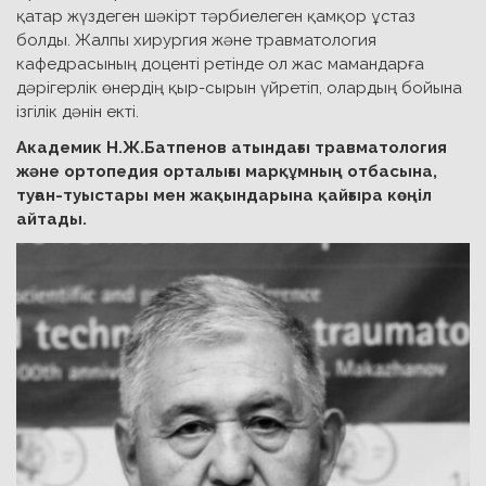
қатар жүздеген шәкірт тәрбиелеген қамқор ұстаз
болды. Жалпы хирургия және травматология
кафедрасының доценті ретінде ол жас мамандарға
дәрігерлік өнердің қыр-сырын үйретіп, олардың бойына
ізгілік дәнін екті.
Академик Н.Ж.Батпенов атындағы травматология
және ортопедия орталығы марқұмның отбасына,
туған-туыстары мен жақындарына қайғыра көңіл
айтады.