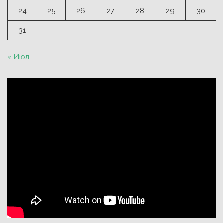
24
25
26
27
28
29
30
31
« Июл