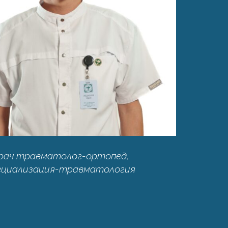
рач травматолог-ортопед,
ециализация-травматология