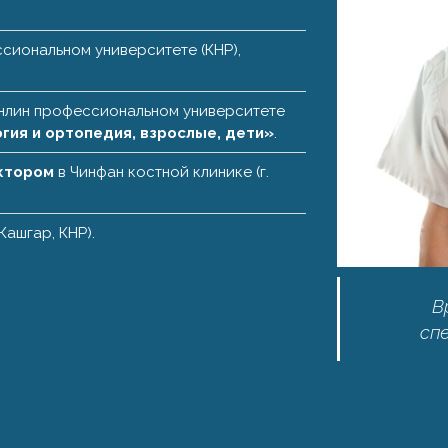
сиональном университете (КНР),
нлин профессиональном университете
гия и ортопедия, взрослые, дети»
.
ктором
в Чинфан костной клинике (г.
 Кашгар, КНР).
В
сп