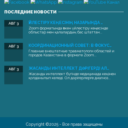
ПОСЛЕДНИЕ НОВОСТИ
ҮЙЛЕСТІРУ КЕҢЕСІНІҢ НАЗАРЫНДА …
АВГ 3
Zoom форматында өткен үйлестіру кеңесінде
облыстар мен қалалардың бас штаттан...
КООРДИНАЦИОННЫЙ СОВЕТ: В ФОКУС…
АВГ 3
Главные внештатные травматологи областей и
городов Казахстана в формате Zoom...
ЖАСАНДЫ ИНТЕЛЛЕКТ ДӘРІГЕРДІ АЛ…
АВГ 3
Жасанды интеллект бүгінде медицинада кеңінен
қолданылып келеді. Ол дәрігерлерге диагноз...
Copyright ©2025 - Все права защищены