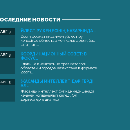
ОСЛЕДНИЕ НОВОСТИ
ҮЙЛЕСТІРУ КЕҢЕСІНІҢ НАЗАРЫНДА …
АВГ 3
Zoom форматында өткен үйлестіру
кеңесінде облыстар мен қалалардың бас
штаттан...
КООРДИНАЦИОННЫЙ СОВЕТ: В
АВГ 3
ФОКУС…
Главные внештатные травматологи
областей и городов Казахстана в формате
Zoom...
ЖАСАНДЫ ИНТЕЛЛЕКТ ДӘРІГЕРДІ
АВГ 3
АЛ…
Жасанды интеллект бүгінде медицинада
кеңінен қолданылып келеді. Ол
дәрігерлерге диагноз...