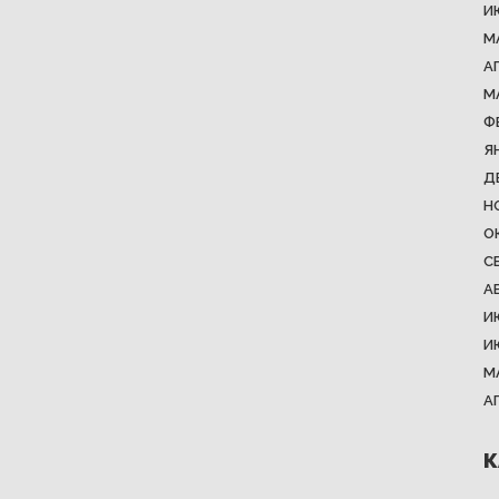
И
М
А
М
Ф
Я
Д
Н
О
С
А
И
И
М
А
К