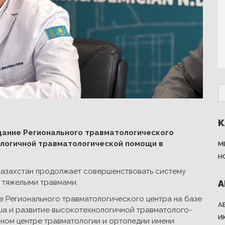
К
дание Регионального травматологического
ологичной травматологической помощи в
М
Н
азахстан продолжает совершенствовать систему
 тяжелыми травмами.
А
е Регионального травматологического центра на базе
А
а и развитие высокотехнологичной травматолого-
И
ном центре травматологии и ортопедии имени