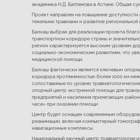
академика Н.Д. Батпенова в Астане. Общая су
Проект направлен на повышение доступности
тяжелыми травмами и развитие региональной 
Балхаш выбран для реализации проекта благ
транспортном коридоре страны и значительно
регион характеризуется высоким уровнем до
социально-экономическим развитием, что уве
медицинской помощи.
Балхаш фактически является ключевым опорн
коридора протяженностью более 1000 км межд
сопоставимые по уровню травматологические
опорный центр экстренной помощи для транз
предприятий и населения прилегающих район
часа» при оказании помощи.
Центр будет оснащен современным оборудова
реанимации, включая компьютерный томограф
навигационные комплексы.
Национальный научный центр травматологии и