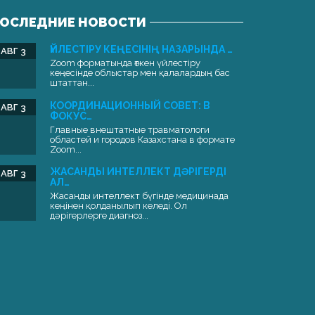
ОСЛЕДНИЕ НОВОСТИ
ҮЙЛЕСТІРУ КЕҢЕСІНІҢ НАЗАРЫНДА …
АВГ 3
Zoom форматында өткен үйлестіру
кеңесінде облыстар мен қалалардың бас
штаттан...
КООРДИНАЦИОННЫЙ СОВЕТ: В
АВГ 3
ФОКУС…
Главные внештатные травматологи
областей и городов Казахстана в формате
Zoom...
ЖАСАНДЫ ИНТЕЛЛЕКТ ДӘРІГЕРДІ
АВГ 3
АЛ…
Жасанды интеллект бүгінде медицинада
кеңінен қолданылып келеді. Ол
дәрігерлерге диагноз...