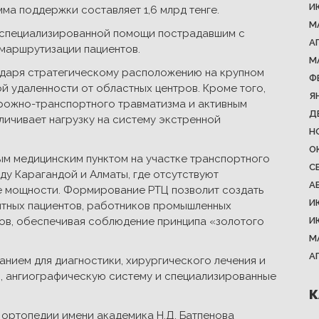
И
мма поддержки составляет 1,6 млрд тенге.
М
 специализированной помощи пострадавшим с
А
маршрутизации пациентов.
М
одаря стратегическому расположению на крупном
Ф
й удаленности от областных центров. Кроме того,
Я
рожно-транспортного травматизма и активным
Д
личивает нагрузку на систему экстренной
Н
О
ым медицинским пунктом на участке транспортного
С
у Карагандой и Алматы, где отсутствуют
А
 мощности. Формирование РТЦ позволит создать
И
итных пациентов, работников промышленных
ов, обеспечивая соблюдение принципа «золотого
И
М
А
нием для диагностики, хирургического лечения и
, ангиографическую систему и специализированные
К
 ортопедии имени академика Н.Д. Батпенова