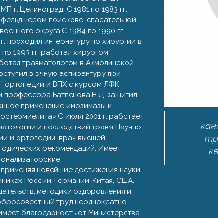
 г. Целиноград. С 1981 по 1983 гг.
, фельдшером поисково-спасательной
енного округа.С 1984 по 1990 гг. –
г. проходил интернатуру по хирургии в
по 1993 гг. работал хирургом
работал травматологом в Акмолинской
поступил в очную аспирантуру при
, ортопедии и ВПХ с курсом ЛФК
м профессора Батпенова Н.Д. защитил
анное применение имозимазы и
остеомиелита».С июля 2001 г. работает
кан
атологии и последствий травм Научно-
тр
ии и ортопедии, врач высшей
етодических рекомендаций. Имеет
к
ционализаторские
 применяя новейшие достижения науки,
никах России, Германии, Китая, США.
ательств, методики оздоровления и
добросовестный труд неоднократно
имеет благодарность от Министерства