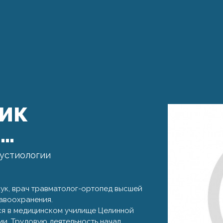
РИК
Ч…
бустиологии
ук, врач травматолог-ортопед высшей
авоохранения.
ился в медицинском училище Целинной
и. Трудовую деятельность начал