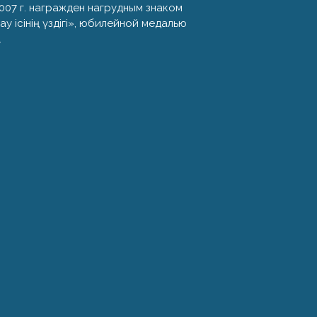
007 г. награжден нагрудным знаком
у ісінің үздігі», юбилейной медалью
.