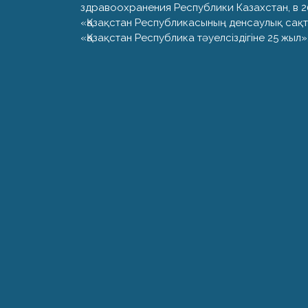
здравоохранения Республики Казахстан, в 2
«Қазақстан Республикасының денсаулық сақта
«Қазақстан Республика тәуелсіздігіне 25 жыл»