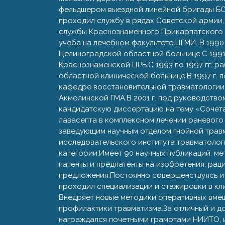
фельдшером выездной линейной бригады БСМП
проходил службу в рядах Советской армии
службы Краснознаменного Прикарпатского во
учеба на лечебном факультете ЦГМИ. В 1990 
Целиноградской областной больнице.С 1991 
Краснознаменской ЦРБ.С 1993 по 1997 гг. 
областной клинической больнице.В 1997 г. 
кафедре восстановительной травматологии
Акмолинской ГМА.В 2001 г. под руководство
кандидатскую диссертацию на тему «Сочет
лавасепта в комплексном лечении раневого 
заведующим научным отделом гнойной травм
исследовательского института травматолог
категории.Имеет 90 научных публикаций, м
патенты и предпатенты на изобретения, ра
предложения.Постоянно совершенствуясь и
проходил специализации и стажировки в кли
Внедряет новые методики оперативных вмеш
профилактики травматизма.За отличный и 
награждался почетными грамотами НИИТО, 