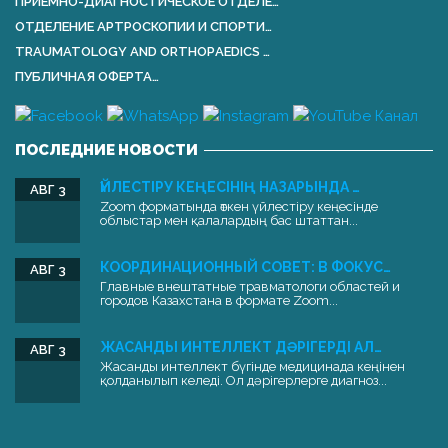
ПРИЕМНО-ДИАГНОСТИЧЕСКОЕ ОТДЕЛЕ…
ОТДЕЛЕНИЕ АРТРОСКОПИИ И СПОРТИ…
TRAUMATOLOGY AND ORTHOPАEDICS …
ПУБЛИЧНАЯ ОФЕРТА…
ПОСЛЕДНИЕ НОВОСТИ
ҮЙЛЕСТІРУ КЕҢЕСІНІҢ НАЗАРЫНДА …
АВГ 3
Zoom форматында өткен үйлестіру кеңесінде
облыстар мен қалалардың бас штаттан...
КООРДИНАЦИОННЫЙ СОВЕТ: В ФОКУС…
АВГ 3
Главные внештатные травматологи областей и
городов Казахстана в формате Zoom...
ЖАСАНДЫ ИНТЕЛЛЕКТ ДӘРІГЕРДІ АЛ…
АВГ 3
Жасанды интеллект бүгінде медицинада кеңінен
қолданылып келеді. Ол дәрігерлерге диагноз...