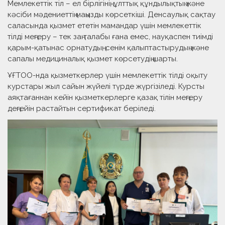
Мемлекеттік тіл – ел бірлігінің, ұлттық құндылықтың және
кәсіби мәдениеттің маңызды көрсеткіші. Денсаулық сақтау
саласында қызмет ететін мамандар үшін мемлекеттік
тілді меңгеру – тек заң талабы ғана емес, науқаспен тиімді
қарым-қатынас орнатудың, сенім қалыптастырудың және
сапалы медициналық қызмет көрсетудің шарты.
ҰҒТОО-нда қызметкерлер үшін мемлекеттік тілді оқыту
курстары жыл сайын жүйелі түрде жүргізіледі. Курсты
аяқтағаннан кейін қызметкерлерге қазақ тілін меңгеру
деңгейін растайтын сертификат беріледі.