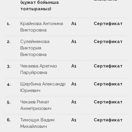
(құжат бойынша
толтырамыз)
1.
Крайнова Антонина
А1
Сертификат
Викторовна
2.
Сулейменова
А1
Сертификат
Виктория
Викторовна
3.
Чекаева Арегназ
А1
Сертификат
Паруйровна
4.
Щербина Александр
А1
Сертификат
Юриевич
5.
Чекаев Ринат
А1
Сертификат
Ахметризович
6.
Тимощук Вадим
А1
Сертификат
Михайлович