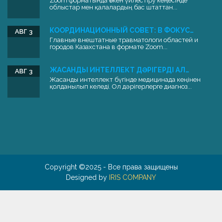
Zoom форматында өткен үйлестіру кеңесінде
облыстар мен қалалардың бас штаттан...
КООРДИНАЦИОННЫЙ СОВЕТ: В ФОКУС…
АВГ 3
Главные внештатные травматологи областей и
городов Казахстана в формате Zoom...
ЖАСАНДЫ ИНТЕЛЛЕКТ ДӘРІГЕРДІ АЛ…
АВГ 3
Жасанды интеллект бүгінде медицинада кеңінен
қолданылып келеді. Ол дәрігерлерге диагноз...
Copyright ©2025 - Все права защищены
Designed by
IRIS COMPANY