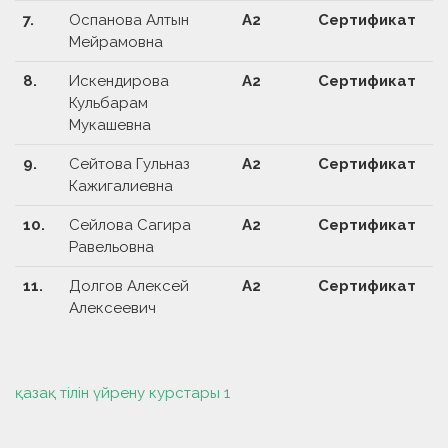
7.
Оспанова Алтын
А2
Сертификат
Мейрамовна
8.
Искендирова
А2
Сертификат
Кульбарам
Мукашевна
9.
Сейтова Гульназ
А2
Сертификат
Кажигалиевна
10.
Сейлова Сагира
А2
Сертификат
Равельовна
11.
Долгов Алексей
А2
Сертификат
Алексеевич
қазақ тілін үйрену курстары 1