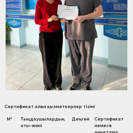
Сертификат алған қызметкерлер тізімі
№
Тыңдаушылардың
Деңгей
Сертификат
аты-жөні
немесе
анықтама