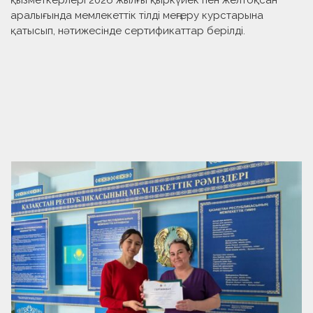
қызметкерлері 2026 жылғы қыркүйек пен желтоқсан
аралығында мемлекеттік тілді меңгеру курстарына
қатысып, нәтижесінде сертификаттар берілді.