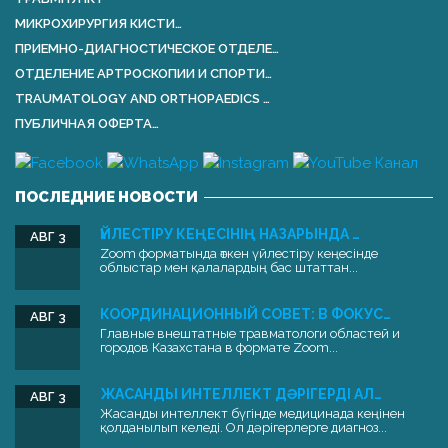
МИКРОХИРУРГИЯ КИСТИ…
ПРИЕМНО-ДИАГНОСТИЧЕСКОЕ ОТДЕЛЕ…
ОТДЕЛЕНИЕ АРТРОСКОПИИ И СПОРТИ…
TRAUMATOLOGY AND ORTHOPАEDICS …
ПУБЛИЧНАЯ ОФЕРТА…
ПОСЛЕДНИЕ НОВОСТИ
ҮЙЛЕСТІРУ КЕҢЕСІНІҢ НАЗАРЫНДА …
АВГ 3
Zoom форматында өткен үйлестіру кеңесінде
облыстар мен қалалардың бас штаттан...
КООРДИНАЦИОННЫЙ СОВЕТ: В ФОКУС…
АВГ 3
Главные внештатные травматологи областей и
городов Казахстана в формате Zoom...
ЖАСАНДЫ ИНТЕЛЛЕКТ ДӘРІГЕРДІ АЛ…
АВГ 3
Жасанды интеллект бүгінде медицинада кеңінен
қолданылып келеді. Ол дәрігерлерге диагноз...