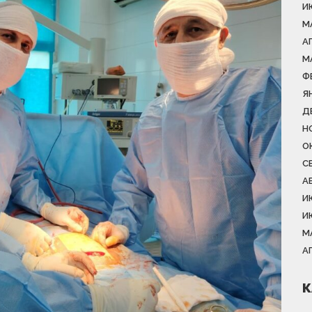
И
М
А
М
Ф
Я
Д
Н
О
С
А
И
И
М
А
К