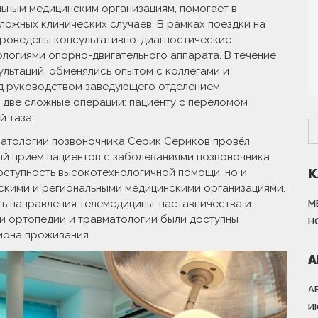
ьным медицинским организациям, помогает в
ложных клинических случаев. В рамках поездки на
проведены консультативно-диагностические
ологиями опорно-двигательного аппарата. В течение
ультаций, обменялись опытом с коллегами и
од руководством заведующего отделением
 две сложные операции: пациенту с переломом
й таза.
патологии позвоночника Серик Сериков провёл
й приём пациентов с заболеваниями позвоночника.
доступность высокотехнологичной помощи, но и
К
скими и региональными медицинскими организациями.
 направления телемедицины, наставничества и
М
ки ортопедии и травматологии были доступны
Н
иона проживания.
А
А
И