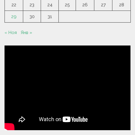
22
23
24
25
26
27
28
29
30
31
« Ноя
Янв »