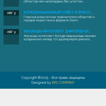
облыстар мен қалалардың бас штаттан...
КООРДИНАЦИОННЫЙ СОВЕТ: В ФОКУС…
АВГ 3
Главные внештатные травматологи областей и
городов Казахстана в формате Zoom...
ЖАСАНДЫ ИНТЕЛЛЕКТ ДӘРІГЕРДІ АЛ…
АВГ 3
Жасанды интеллект бүгінде медицинада кеңінен
қолданылып келеді. Ол дәрігерлерге диагноз...
Copyright ©2025 - Все права защищены
Designed by
IRIS COMPANY