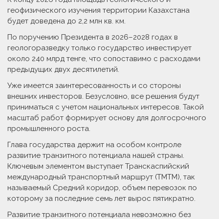
геофизичес­кого изучения территории Казах­стана
будет доведена до 2,2 млн кв. км.
По поручению Президента в 2026–2028 годах в
геологоразведку только государство инвестирует
около 240 млрд тенге, что сопоставимо с расходами
предыдущих двух десятилетий.
Уже имеется заинтересованность и со стороны
внешних инвесторов. Безусловно, все решения будут
приниматься с учетом национальных интересов. Такой
масштаб работ формирует основу для долгосрочного
промышленного роста.
Глава государства держит на особом контроле
развитие транзитного потенциала нашей страны.
Ключевым элементом выступает Транскаспийский
международный транспортный маршрут (ТМТМ), так
называемый Средний коридор, объем перевозок по
которому за последние семь лет вырос пятикратно.
Развитие транзитного потен­циа­ла невозможно без