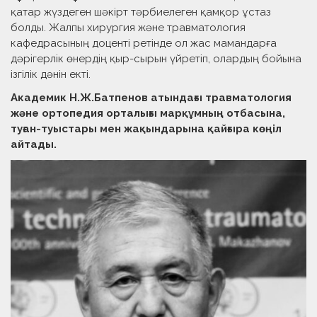
қатар жүздеген шәкірт тәрбиелеген қамқор ұстаз
болды. Жалпы хирургия және травматология
кафедрасының доценті ретінде ол жас мамандарға
дәрігерлік өнердің қыр-сырын үйретіп, олардың бойына
ізгілік дәнін екті.
Академик Н.Ж.Батпенов атындағы травматология
және ортопедия орталығы марқұмның отбасына,
туған-туыстары мен жақындарына қайғыра көңіл
айтады.