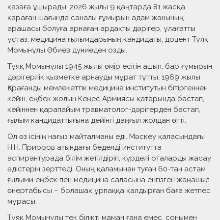
қазаға ұшырады. 2026 жылы 9 қаңтарда 81 жасқа
қараған шағында саналы ғұмырын адам жанының
арашасы болуға арнаған ардақты дәрігер, ұлағатты
ұстаз, медицина ғылымдарының кандидаты, доцент Тұяқ
Момынұлы Әбиев дүниеден озды.
Тұяқ Момынұлы 1945 жылы өмір есігін ашып, бар ғұмырын
дәрігерлік қызметке арнауды мұрат тұтты. 1969 жылы
Қарағанды мемлекеттік медицина институтын бітіргеннен
кейін, еңбек жолын Кеңес Армиясы қатарында бастап,
кейіннен қарапайым травматолог-дәрігерден бастап,
ғылым кандидаттығына дейінгі даңғыл жолдан өтті.
Ол өз ісінің нағыз майталманы еді. Мәскеу қаласындағы
Н.Н. Приоров атындағы беделді институтта
аспирантурада білім жетілдіріп, күрделі оталарды жасау
әдістерін зерттеді. Оның қаламынан туған 60-тан астам
ғылыми еңбек пен медицина саласына енгізген жаңашыл
өнертабысы – болашақ ұрпаққа қалдырған баға жетпес
мұрасы.
Тұяқ Момынұлы тек білікті маман ғана емес, сонымен