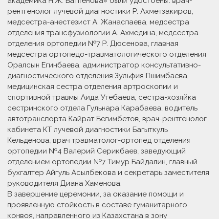
академика Н.Ж. Батпенова» были удостоены: врач-
рентгенолог лучевой диагностики Р. Ахметзакиров,
медсестра-анестезист А. Жанаспаева, медсестра
отделения трансфузиологии А. Ахмедина, медсестра
отделения ортопедии №7 Р. Дюсенова, главная
медсестра ортопедо-травматологического отделения
Оралсын Егинбаева, администратор консультативно-
диагностического отделения Зульфия Пшимбаева,
медицинская сестра отделения артроскопии и
спортивной травмы Аида Утебаева, сестра-хозяйка
сестринского отдела Гульнара Карабаева, водитель
автотранспорта Кайрат Бегимбетов, врач-рентгенолог
кабинета КТ лучевой диагностики Багыткуль
Кельденова, врач травматолог-ортопед отделения
ортопедии №4 Валерий Серикбаев, заведующий
отделением ортопедии №7 Тимур Байдалин, главный
бухгалтер Айгуль Асылбекова и секретарь заместителя
руководителя Диана Хаменова.
В завершение церемонии, за оказание помощи и
проявленную стойкость в составе гуманитарного
конвоя, направленного из Казахстана в зону