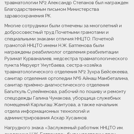
травматологии №2 Александр Степанов был награжден
Благодарственным письмом Министерства
здравоохранения РК.
Многие сотрудники были отмечены за многолетний и
добросовестный труд Почетными грамотами и
специальными знаками отличия ННЦТО. Почетной
грамотой ННЦТО имени Н.Ж. Батпенова были
награждены реабилиолог отделения реабилитации
Рузимат Курваналиев, медсестра травматологического
пункта Меруерт Умутбаева, сестра-хозяйка
травматологического отделения №2 Зухра Бейсекеева,
санитар отделения ортопедии №6 Айнаш Мамбеталина,
санитар приёмно-диагностического отделения
Багыткуль Сулейменова, рабочий по пошиву и ремонту
спецодежды Галина Чумакова, уборщица служебных
помещений Карлыгаш Жантуова, а также начальник
отдела информационных технологий и
администрирования Аскар Хусаинов.
Нагрудного знака «Заслуженный работник ННЦТО им.