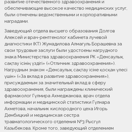
развитие отечественного здравоохранения и
обеспечивающие высокое качество медицинских услуг,
были отмечены ведомственными и корпоративными
наградами.
Заведующий отдела высшего образования Долгов
Алексей и врач-рентгенолог кабинета лучевой
диагностики (КТ) Жумадилова Алмагуль Борашевна за
свои трудовые заслуги были удостоены нагрудного
знака Министерства здравоохранения РК «Денсаулық
сақтау ісінің үздігі» («Отличник здравоохранения»).
Нагрудным знаком «Денсаулық сақтау ісіне қосқан үлесі
үшін» («За вклад в развитие здравоохранения»),
присуждаемым за значительный вклад в сферу
здравоохранения, были награждены клинический
фармаколог Гүлмира Ахмеджанова, врач отдела
информации и медицинской статистики Гүлнара
Ахметова, начальник кислородного цеха Игорь
Дембицкий и медицинская сестра
травматологического отделения №3 Рысгүл
Казыбекова. Кроме того, заведующий отделением